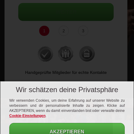
WEITER
1
2
3
Handgeprüfte Mitglieder für echte Kontakte
Wir schätzen deine Privatsphäre
Wir verwenden Cookies, um deine Erfahrung auf unserer Website zu
verbessern und dir personalisierte Inhalte zu zeigen. Klicke auf
AKZEPTIEREN, wenn du damit einverstanden bist oder verwalte deine
Cookie-Einstellungen
.
AKZEPTIEREN